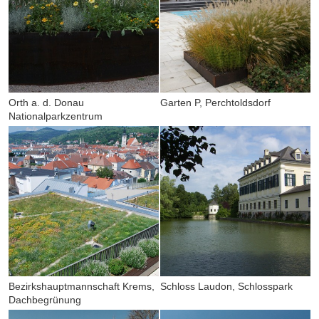
Orth a. d. Donau
Garten P, Perchtoldsdorf
Nationalparkzentrum
Bezirkshauptmannschaft Krems,
Schloss Laudon, Schlosspark
Dachbegrünung