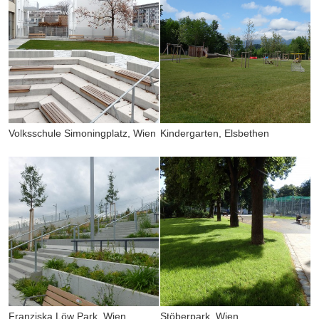
Volksschule Simoningplatz, Wien
Kindergarten, Elsbethen
Franziska Löw Park, Wien
Stöberpark, Wien