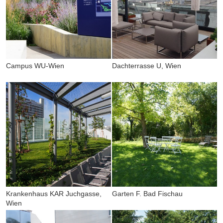
Campus WU-Wien
Dachterrasse U, Wien
Krankenhaus KAR Juchgasse,
Garten F. Bad Fischau
Wien