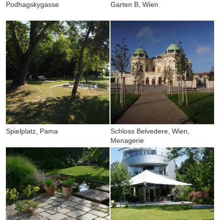
Podhagskygasse
Garten B, Wien
Spielplatz, Pama
Schloss Belvedere, Wien,
Menagerie