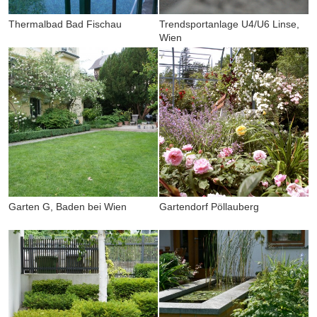
Thermalbad Bad Fischau
Trendsportanlage U4/U6 Linse,
Wien
Garten G, Baden bei Wien
Gartendorf Pöllauberg